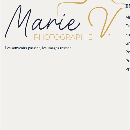
E
Ma
Co
Fa
Gr
Les souvenirs passent, les images restent
Po
Po
Ph