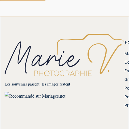
E
Ma
Co
Fa
Gr
Les souvenirs passent, les images restent
Po
Po
Ph