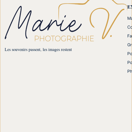
E
Ma
Co
Fa
Gr
Les souvenirs passent, les images restent
Po
Po
Ph