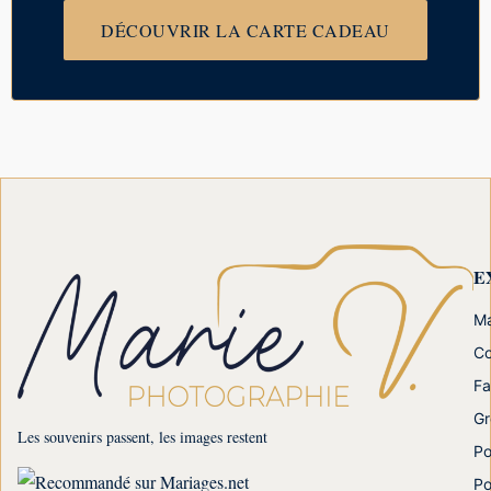
DÉCOUVRIR LA CARTE CADEAU
E
Ma
Co
Fa
Gr
Les souvenirs passent, les images restent
Po
Po